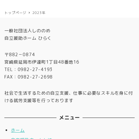
ナ
トップページ
2023年
ビ
ゲ
一般社団法人しののめ
ー
自立援助ホーム ひらく
シ
ョ
〒882－0874
宮崎県延岡市伊達町1丁目48番地16
ン
TEL：0982-27-4193
FAX：0982-27-2698
社会で生活するための自立支援、仕事に必要なスキルを身に付
ける就労支援等を行っております
メニュー
ホーム